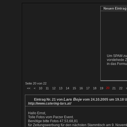
Neuen Eintrag
Um SPAM zu v
vorstehede Z
in das Formul
Seite 20 von 22
20
<<
<
10
11
12
13
14
15
16
17
18
19
21
22
Lars Boje
Eintrag Nr. 21 von
vom 24.10.2005 um 19.18 U
http://www.catering-lars.at/
Hallo Ernst,
Tolle Fotos vom Parzer Event.
Benötige bitte Fotos 47,53,68,81
für Zeitungswerbung für den nächsten Stammtisch am 9. Nove