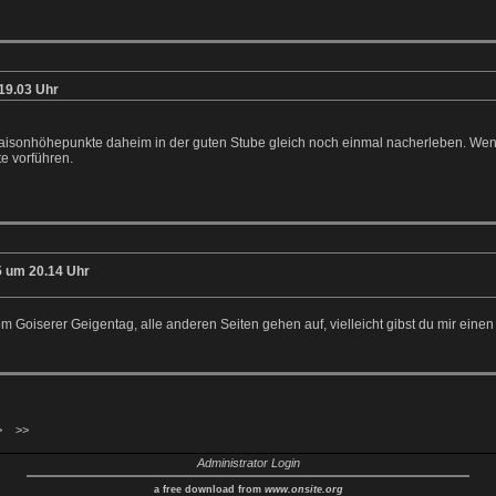
19.03 Uhr
isonhöhepunkte daheim in der guten Stube gleich noch einmal nacherleben. Wenn i
e vorführen.
 um 20.14 Uhr
om Goiserer Geigentag, alle anderen Seiten gehen auf, vielleicht gibst du mir einen 
>
>>
Administrator Login
a free download from
www.onsite.org