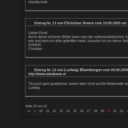
claudia leeb
Christian Amon
Eintrag Nr. 13 von
vom 10.09.2005 um 
Lieber Ernst,
durch deine schönen Bilder kann man die volksmusikalischen Sa
war und wem ich aller getroffen habe, brauche ich nur deine Seit
DANKE!
Christian
Ludwig Blamberger
Eintrag Nr. 12 von
vom 09.09.2005
http://www.wiadawoe.at
Tät auch gern gratulieren, komm aber nicht auf die Bilderseite v
Ludwig
Seite 20 von 22
20
<<
<
10
11
12
13
14
15
16
17
18
19
21
22